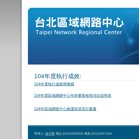
104年度執行成效:
104年度執行成效簡報檔
104年度區域網路中心年終審查檢視項目說明表
104年區域網路中心維運與資安計畫書
管理人:
游子興
電話:(02)33665008 傳真:(02)23637204